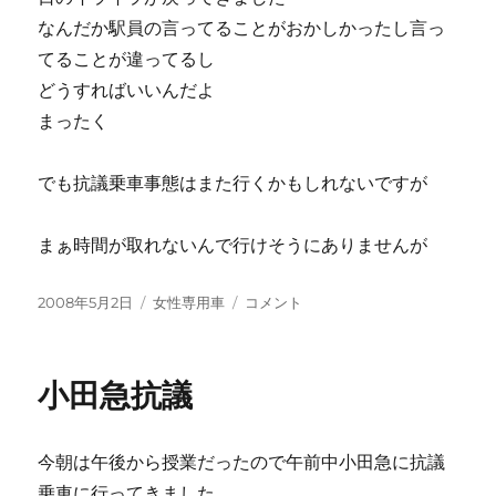
なんだか駅員の言ってることがおかしかったし言っ
てることが違ってるし
どうすればいいんだよ
まったく
でも抗議乗車事態はまた行くかもしれないですが
まぁ時間が取れないんで行けそうにありませんが
投
カ
電
2008年5月2日
女性専用車
コメント
稿
テ
話
日:
ゴ
に
リ
小田急抗議
ー
今朝は午後から授業だったので午前中小田急に抗議
乗車に行ってきました