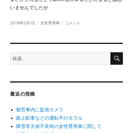
いませんでしたが
投
カ
小
2008年5月1日
女性専用車
コメント
稿
テ
田
日:
ゴ
急
リ
抗
ー
議
に
検
検
索
索:
最近の投稿
都営車内に監視カメラ
路上駐車などの運転手のモラル
降雪等天候不良時の女性専用車に関して