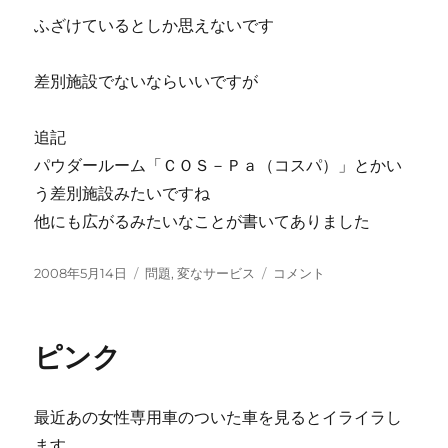
ふざけているとしか思えないです
差別施設でないならいいですが
追記
パウダールーム「ＣＯＳ－Ｐａ（コスパ）」とかい
う差別施設みたいですね
他にも広がるみたいなことが書いてありました
投
カ
ま
2008年5月14日
問題
,
変なサービス
コメント
稿
テ
た
日:
ゴ
か
リ
よ！？
ピンク
ー
に
最近あの女性専用車のついた車を見るとイライラし
ます