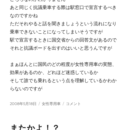
あと同じく抗議乗車する際は駅窓口で宣言するべき
なのですかね
ただそれやると話を聞きましょうという流れになり
乗車できないことになってしまいそうですが
駅で宣言するときに国交省からの回答文があるので
それと抗議ボードを出すのはいいと思うんですが
まぁほんとに国民のどの程度が女性専用車の実態、
効果があるのか、どれほど迷惑しているか
そして誰でも乗れるという点を理解しているかわか
らないのですが
投
カ
世
2008年5月18日
女性専用車
コメント
稿
テ
間
日:
ゴ
に
リ
またかよ！？
ー