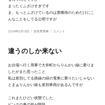
まったくふざけすぎです
ま、もっとふざけているのは票獲得のためだけにこ
んなことをしてる公明ですが
投
カ
ピ
2008年5月13日
女性専用車
コメント
稿
テ
ン
日:
ゴ
ク
リ
に
違うのしか来ない
ー
お台場へ行く用事で大井町からりんかい線に乗りま
したがまた思ったこと
私は差別してる路線の緑の電車に乗りたいじゃない
とまぁりんかい線も差別車両があるんですが
これまたひどい状態でした
ピンクの車の前が階段