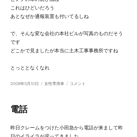
これはひどいだろう
あとなぜか通報装置も付いてるしね
で、そんな変な会社の本社ビルが写真のものだそう
です
どこかで見ましたが本当に土木工事事務所ですね
とっととなくなれ
投
カ
違
2008年5月10日
女性専用車
コメント
稿
テ
う
日:
ゴ
の
リ
し
電話
ー
か
来
な
昨日クレームをつけた小田急から電話が来まして昨
い
に
日のイライラが戻ってきました