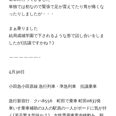
単独では初なので緊張で足が震えてたり胃が痛くな
ったりしましたが・・・
まぁ乗りました
結局成城学園で下されるような形で話し合いをしま
したが(抗議ですかね？)
——————-
4月30日
小田急小田原線 急行列車・準急列車 抗議乗車
急行新宿行 クハ8556 町田で乗車 町田0837発
車いす乗車補助の2人の駅員の一人がボードに気が付
く(若干驚き気味か？)、女性専用車案内移動を 願