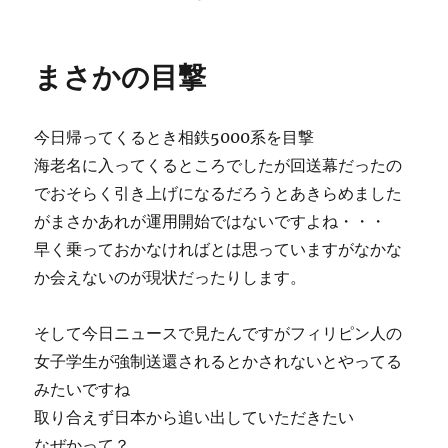
稿
テ
た
日:
ゴ
は
リ
じ
まさかの目撃
ー
め
る
よ
今日帰ってくるとき相鉄5000系を目撃
う
で
海老名に入ってくるところでしたが回送幕だったの
す
でおそらく引き上げになるだろうとあきらめました
に
がまさかあれが運用開始ではないですよね・・・
早く乗っておかなければとは思っていますがなかな
か会えないのが現状だったりします。
そして今日ニュースで見たんですがフィリピン人の
女子学生が強制送還されるとかされないとやってる
みたいですね
取り合えず日本から追い出していただきたい
なぜかって？