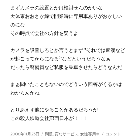
まずカメラの設置とかは検討せんのかいな
大体東おおさか線で開業時に専用車ありがおかしい
のにな
その時点で会社の方針を疑うよ
カメラを設置しろとか言うとまず”それでは痴漢など
が起こってからになる”などというだろうなぁ
だったら警備員など私服を乗車させたらどうなんだ
まぁ聞いたこともないのでどういう回答がくるかは
わからんがね
とりあえず他にやることがあるだろうが
この殺人鉄道会社JR西日本が！！！
投
カ
ま
2008年11月23日
問題
,
変なサービス
,
女性専用車
コメント