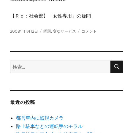
【Ｒｅ：社会部】「女性専用」の疑問
投
カ
MSN
2008年11月12日
問題
,
変なサービス
コメント
稿
テ
の
日:
ゴ
ニ
リ
ュ
ー
ー
ス
検
検
索
で
索:
に
最近の投稿
都営車内に監視カメラ
路上駐車などの運転手のモラル