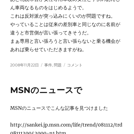
ん車両なるものをはじめるようで。
これは反対派が突っ込みにくいのが問題ですね。
やっていることは従来の差別車と同じなのに名前が
違うと市営側が言い張ってきそうだ。
まぁ専用と言い張ろうと言い張らないと乗る機会が
あれば乗らせていただきますがね。
投
カ
ま
2008年11月22日
事件
,
問題
コメント
稿
テ
さ
日:
ゴ
か
リ
の
MSNのニュースで
ー
目
撃
に
MSNのニュースでこんな記事を見つけました
http://sankei.jp.msn.com/life/trend/081112/trd
0811120042000-n1.htm