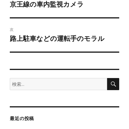
稿
京王線の車内監視カメラ
前
の
ナ
投
ビ
稿:
次
ゲ
路上駐車などの運転手のモラル
次
の
ー
投
シ
稿:
ョ
検
検
索
ン
索:
最近の投稿