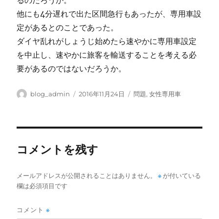
るのだろうか。
他にも4分遅れで出た区間急行もあったが、専用車設
定があるとのことであった。
ダイヤ乱れがしょうじ始めたら速やかに専用車設定
を中止し、速やかに旅客を輸送することを考える必
要があるのではないだろうか。
投
投
カ
blog_admin
2016年11月24日
問題
,
女性専用車
稿
稿
テ
者
日:
ゴ
リ
ー
コメントを残す
メールアドレスが公開されることはありません。
※
が付いている
欄は必須項目です
コメント
※