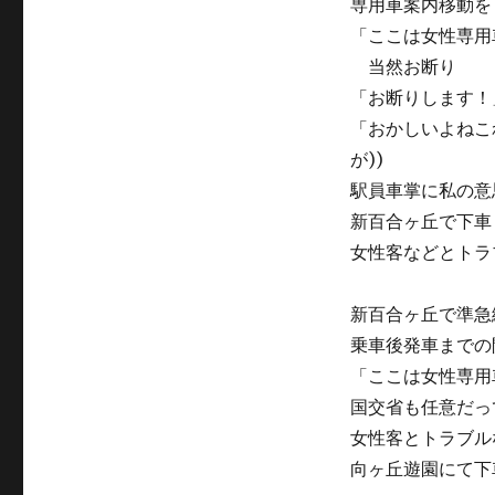
専用車案内移動を
「ここは女性専用
当然お断り
「お断りします！
「おかしいよねこ
が))
駅員車掌に私の意
新百合ヶ丘で下車
女性客などとトラ
新百合ヶ丘で準急綾
乗車後発車までの
「ここは女性専用
国交省も任意だっ
女性客とトラブル
向ヶ丘遊園にて下