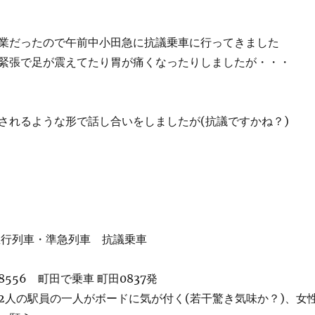
業だったので午前中小田急に抗議乗車に行ってきました
緊張で足が震えてたり胃が痛くなったりしましたが・・・
されるような形で話し合いをしましたが(抗議ですかね？)
急行列車・準急列車 抗議乗車
556 町田で乗車 町田0837発
2人の駅員の一人がボードに気が付く(若干驚き気味か？)、女