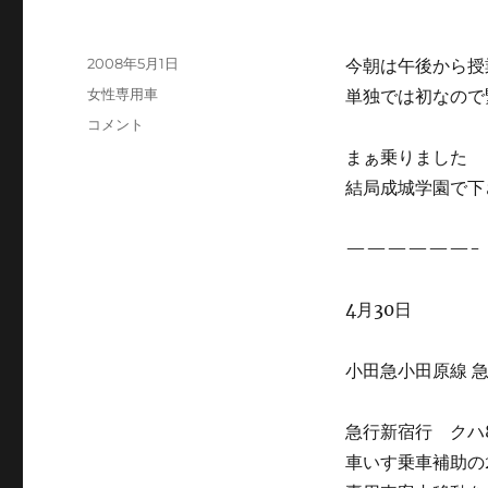
投
2008年5月1日
今朝は午後から授
稿
カ
女性専用車
単独では初なので
日:
テ
小
コメント
ゴ
田
まぁ乗りました
リ
急
ー
結局成城学園で下
抗
議
に
——————-
4月30日
小田急小田原線 
急行新宿行 クハ8
車いす乗車補助の