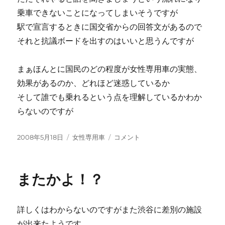
乗車できないことになってしまいそうですが
駅で宣言するときに国交省からの回答文があるので
それと抗議ボードを出すのはいいと思うんですが
まぁほんとに国民のどの程度が女性専用車の実態、
効果があるのか、どれほど迷惑しているか
そして誰でも乗れるという点を理解しているかわか
らないのですが
投
カ
世
2008年5月18日
女性専用車
コメント
稿
テ
間
日:
ゴ
に
リ
またかよ！？
ー
詳しくはわからないのですがまた渋谷に差別の施設
が出来たようです