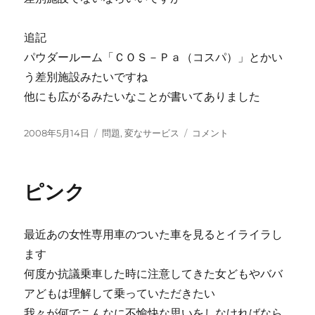
追記
パウダールーム「ＣＯＳ－Ｐａ（コスパ）」とかい
う差別施設みたいですね
他にも広がるみたいなことが書いてありました
投
カ
ま
2008年5月14日
問題
,
変なサービス
コメント
稿
テ
た
日:
ゴ
か
リ
よ！？
ピンク
ー
に
最近あの女性専用車のついた車を見るとイライラし
ます
何度か抗議乗車した時に注意してきた女どもやババ
アどもは理解して乗っていただきたい
我々が何でこんなに不愉快な思いをしなければなら