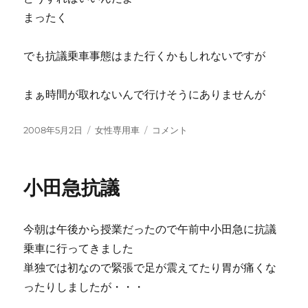
まったく
でも抗議乗車事態はまた行くかもしれないですが
まぁ時間が取れないんで行けそうにありませんが
投
カ
電
2008年5月2日
女性専用車
コメント
稿
テ
話
日:
ゴ
に
リ
小田急抗議
ー
今朝は午後から授業だったので午前中小田急に抗議
乗車に行ってきました
単独では初なので緊張で足が震えてたり胃が痛くな
ったりしましたが・・・