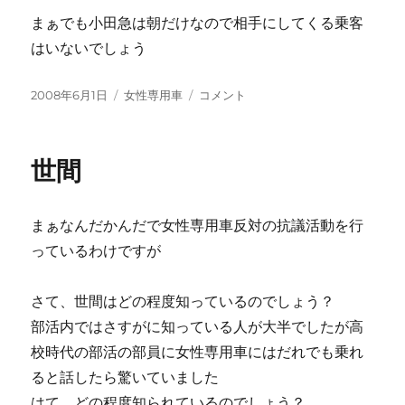
まぁでも小田急は朝だけなので相手にしてくる乗客
はいないでしょう
投
カ
抗
2008年6月1日
女性専用車
コメント
稿
テ
議
日:
ゴ
乗
リ
車
世間
ー
は
正
し
まぁなんだかんだで女性専用車反対の抗議活動を行
い
の
っているわけですが
か？
に
さて、世間はどの程度知っているのでしょう？
部活内ではさすがに知っている人が大半でしたが高
校時代の部活の部員に女性専用車にはだれでも乗れ
ると話したら驚いていました
はて、どの程度知られているのでしょう？