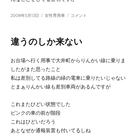
投
カ
ピ
2008年5月13日
女性専用車
コメント
稿
テ
ン
日:
ゴ
ク
リ
に
違うのしか来ない
ー
お台場へ行く用事で大井町からりんかい線に乗りま
したがまた思ったこと
私は差別してる路線の緑の電車に乗りたいじゃない
とまぁりんかい線も差別車両があるんですが
これまたひどい状態でした
ピンクの車の前が階段
これはひどいだろう
あとなぜか通報装置も付いてるしね