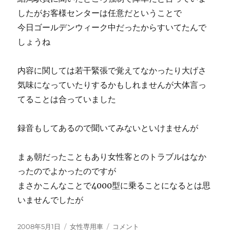
したがお客様センターは任意だということで
今日ゴールデンウィーク中だったからすいてたんで
しょうね
内容に関しては若干緊張で覚えてなかったり大げさ
気味になっていたりするかもしれませんが大体言っ
てることは合っていました
録音もしてあるので聞いてみないといけませんが
まぁ朝だったこともあり女性客とのトラブルはなか
ったのでよかったのですが
まさかこんなことで4000型に乗ることになるとは思
いませんでしたが
投
カ
小
2008年5月1日
女性専用車
コメント