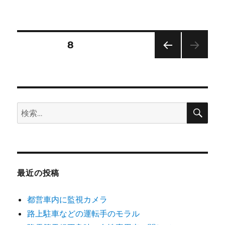
稿
テ
田
日:
ゴ
急
リ
抗
ー
議
投
固定ページ
8
に
前の
稿
ペー
ジ
ナ
検
検
ビ
索
索:
ゲ
ー
最近の投稿
シ
都営車内に監視カメラ
ョ
路上駐車などの運転手のモラル