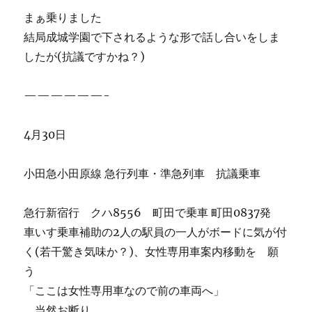
まぁ乗りました
結局成城学園で下されるような形で話し合いをしま
したが(抗議ですかね？)
——————-
4月30日
小田急小田原線 急行列車・準急列車 抗議乗車
急行新宿行 クハ8556 町田で乗車 町田0837発
車いす乗車補助の2人の駅員の一人がボードに気が付
く(若干驚き気味か？)、女性専用車案内移動を 願
う
「ここは女性専用車なので前の車両へ」
当然お断り