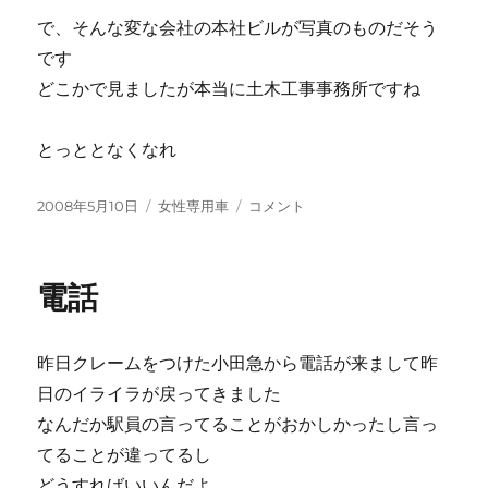
で、そんな変な会社の本社ビルが写真のものだそう
です
どこかで見ましたが本当に土木工事事務所ですね
とっととなくなれ
投
カ
違
2008年5月10日
女性専用車
コメント
稿
テ
う
日:
ゴ
の
リ
し
電話
ー
か
来
な
昨日クレームをつけた小田急から電話が来まして昨
い
に
日のイライラが戻ってきました
なんだか駅員の言ってることがおかしかったし言っ
てることが違ってるし
どうすればいいんだよ