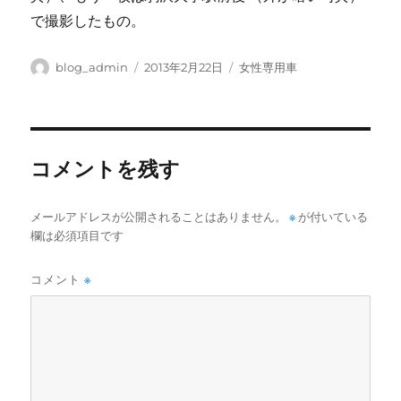
で撮影したもの。
投
投
カ
blog_admin
2013年2月22日
女性専用車
稿
稿
テ
者
日:
ゴ
リ
ー
コメントを残す
メールアドレスが公開されることはありません。
※
が付いている
欄は必須項目です
コメント
※