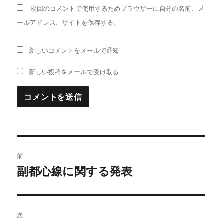
次回のコメントで使用するためブラウザーに自分の名前、メ
ールアドレス、サイトを保存する。
新しいコメントをメールで通知
新しい投稿をメールで受け取る
投
前
稿
副都心線に関する発表
前
の
ナ
投
ビ
稿:
次