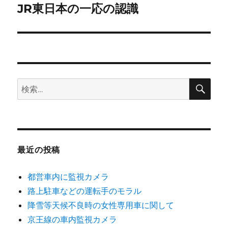
ゲ
JR東日本の一応の認識
次
の
ー
投
シ
稿:
ョ
検
検
索
ン
索:
最近の投稿
都営車内に監視カメラ
路上駐車などの運転手のモラル
降雪等天候不良時の女性専用車に関して
京王線の車内監視カメラ