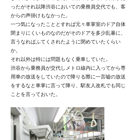
ったがそれ以降渋谷においての乗務員交代でも、客
からの声掛けもなかった。
一つ気になったこととすれば元々車掌室のドア自体
閉まりにくいものなのだがそのドアを多少乱暴に、
言うなればふてくされたように閉めていたくらい
か。
それ以外は特には問題もなく乗車していた。
渋谷から乗務員が交代しメトロ線内に入ってから専
用車の放送をしていたので降りる際に一言嘘の放送
をするなと車掌に言って降り、駅友人改札でも同じ
ことを言っておいた。