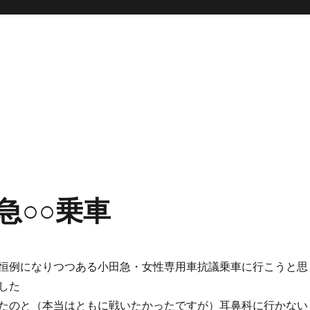
急○○乗車
恒例になりつつある小田急・女性専用車抗議乗車に行こうと思
した
たのと（本当はともに戦いたかったですが）耳鼻科に行かない