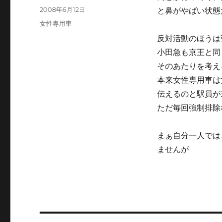
稿
投
2008年6月12日
と鼻がやばい状態
者
稿
カ
女性専用車
日:
テ
反対活動のほうは
ゴ
小田急も京王と同
リ
ー
そのあたりを考え
本来女性専用車は
伝えるのと駅員が
ただ毎回強制排除
まぁ自分一人では
ませんが