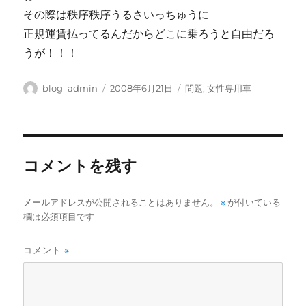
その際は秩序秩序うるさいっちゅうに
正規運賃払ってるんだからどこに乗ろうと自由だろ
うが！！！
投
投
カ
blog_admin
2008年6月21日
問題
,
女性専用車
稿
稿
テ
者
日:
ゴ
リ
ー
コメントを残す
メールアドレスが公開されることはありません。
※
が付いている
欄は必須項目です
コメント
※