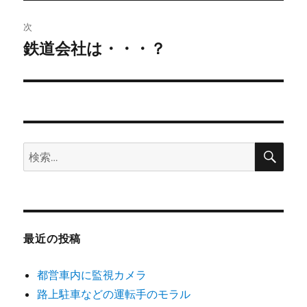
投
ビ
稿:
次
ゲ
鉄道会社は・・・？
次
の
ー
投
シ
稿:
ョ
検
検
索
ン
索:
最近の投稿
都営車内に監視カメラ
路上駐車などの運転手のモラル