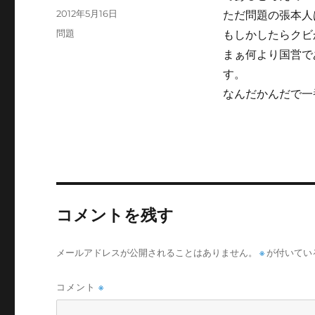
稿
投
2012年5月16日
ただ問題の張本人
者
稿
カ
問題
もしかしたらクビ
日:
テ
まぁ何より国営で
ゴ
す。
リ
ー
なんだかんだで一
コメントを残す
メールアドレスが公開されることはありません。
※
が付いてい
コメント
※