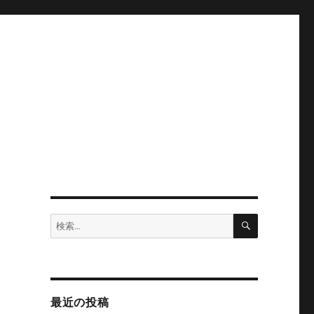
検
検
索
索:
。
最近の投稿