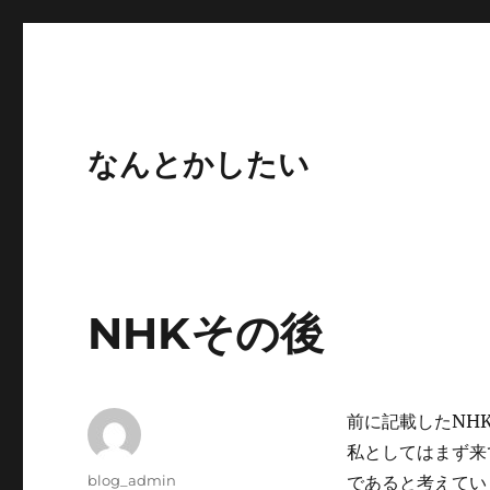
なんとかしたい
NHKその後
前に記載したNH
私としてはまず来
投
blog_admin
であると考えてい